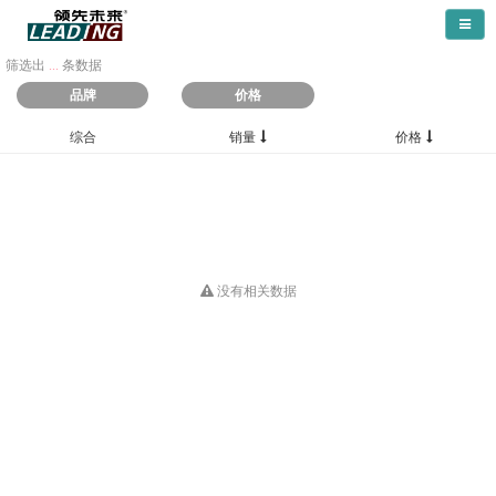
导航
筛选出
...
条数据
品牌
价格
综合
销量
价格
没有相关数据