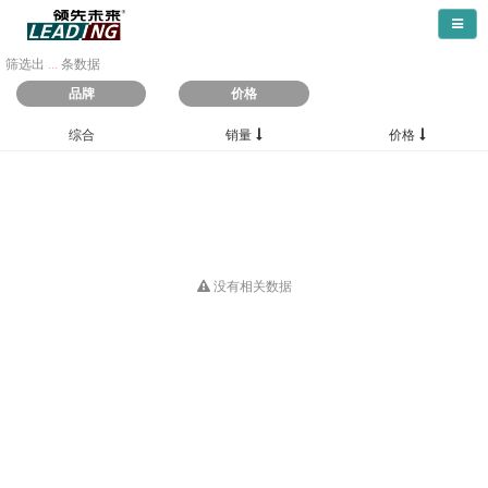
导航
筛选出
...
条数据
品牌
价格
综合
销量
价格
没有相关数据