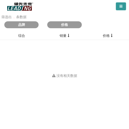
导航
筛选出
...
条数据
品牌
价格
综合
销量
价格
没有相关数据