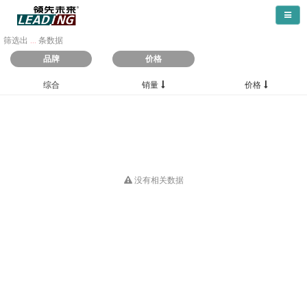
导航
筛选出
...
条数据
品牌
价格
综合
销量
价格
没有相关数据