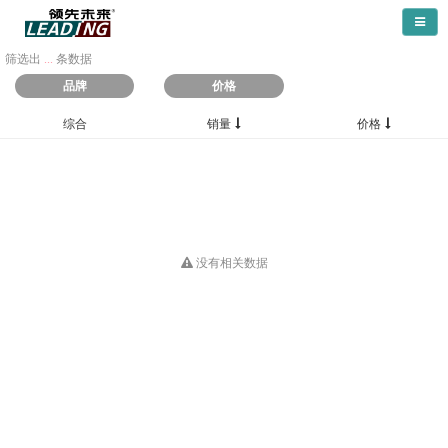
导航
筛选出
...
条数据
品牌
价格
综合
销量
价格
没有相关数据