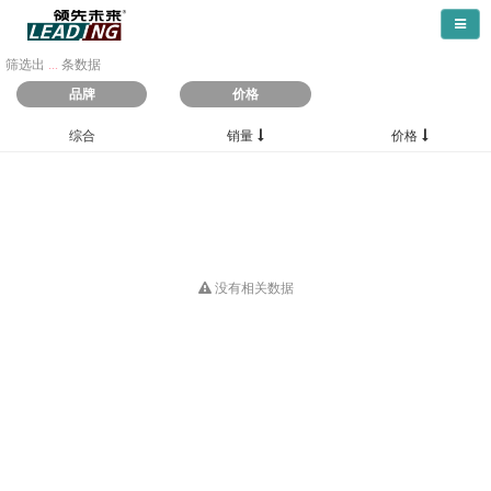
导航
筛选出
...
条数据
品牌
价格
综合
销量
价格
没有相关数据