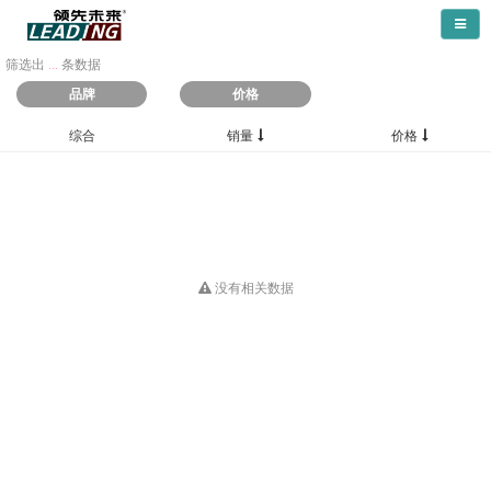
导航
筛选出
...
条数据
品牌
价格
综合
销量
价格
没有相关数据